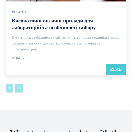
РОБОТА
Високоточні оптичні прилади для
лабораторій та особливості вибору
Якість лінз, стабільність освітлення та точність механіки є тими
стовпами, на яких тримається сучасна мікроскопія та
спектрометрія....
ADMIN
READ