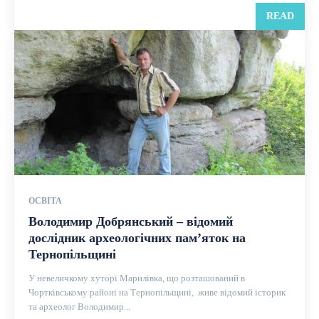
READ
ОСВІТА
Володимир Добрянський – відомий
дослідник археологічних пам’яток на
Тернопільщині
У невеличкому хуторі Марилівка, що розташований в
Чортківському районі на Тернопільщині, живе відомий історик
та археолог Володимир...