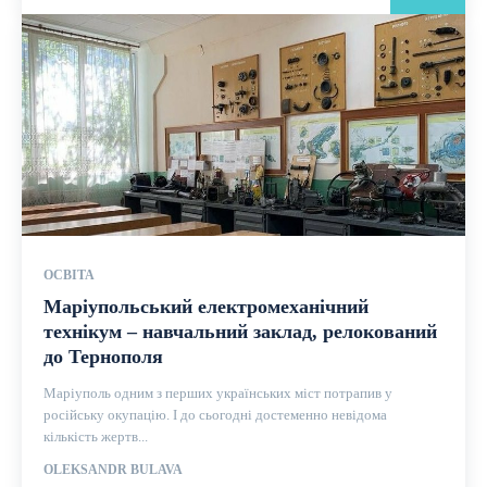
ОСВІТА
Маріупольський електромеханічний
технікум – навчальний заклад, релокований
до Тернополя
Маріуполь одним з перших українських міст потрапив у
російську окупацію. І до сьогодні достеменно невідома
кількість жертв...
OLEKSANDR BULAVA