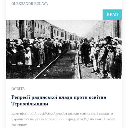
OLEKSANDR BULAVA
READ
ОСВІТА
Репресії радянської влади проти освітян
Тернопільщини
Комуністичний російський режим завжди мав на меті знищити
українську націю та волелюбний народ. Для Радянського Союзу
важливим...