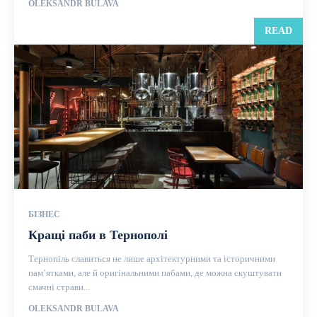
OLEKSANDR BULAVA
READ
БІЗНЕС
Кращі паби в Тернополі
Тернопіль славиться не лише архітектурними та історичними
пам’ятками, але й оригінальними пабами, де можна скуштувати
смачні страви...
OLEKSANDR BULAVA