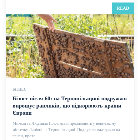
READ
БІЗНЕС
Бізнес після 60: на Тернопільщині подружжя
вирощує равликів, що підкорюють країни
Європи
Микола та Людмила Поклонські проживають у невеликому
містечку Ланівці на Тернопільщині. Подружжя вже давно на
пенсії, проте...