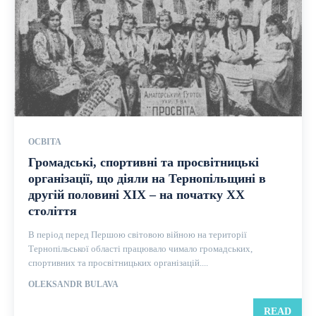
ОСВІТА
Громадські, спортивні та просвітницькі
організації, що діяли на Тернопільщині в
другій половині ХІХ – на початку ХХ
століття
В період перед Першою світовою війною на території
Тернопільської області працювало чимало громадських,
спортивних та просвітницьких організацій....
OLEKSANDR BULAVA
READ