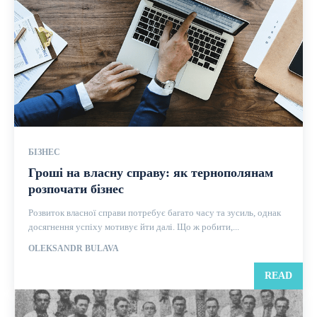
БІЗНЕС
Гроші на власну справу: як тернополянам
розпочати бізнес
Розвиток власної справи потребує багато часу та зусиль, однак
досягнення успіху мотивує йти далі. Що ж робити,...
OLEKSANDR BULAVA
READ