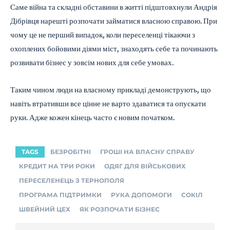
Саме війна та складні обставини в житті підштовхнули Андрія
Дібрівця нарешті розпочати займатися власною справою. При
чому це не перший випадок, коли переселенці тікаючи з
охоплених бойовими діями міст, знаходять себе та починають
розвивати бізнес у зовсім нових для себе умовах.
Таким чином люди на власному прикладі демонструють, що
навіть втративши все цінне не варто здаватися та опускати
руки. Адже кожен кінець часто є новим початком.
TAGS
БЕЗРОБІТНІ
ГРОШІ НА ВЛАСНУ СПРАВУ
КРЕДИТ НА ТРИ РОКИ
ОДЯГ ДЛЯ ВІЙСЬКОВИХ
ПЕРЕСЕЛЕНЕЦЬ З ТЕРНОПОЛЯ
ПРОГРАМА ПІДТРИМКИ
РУКА ДОПОМОГИ
СОКІЛ
ШВЕЙНИЙ ЦЕХ
ЯК РОЗПОЧАТИ БІЗНЕС