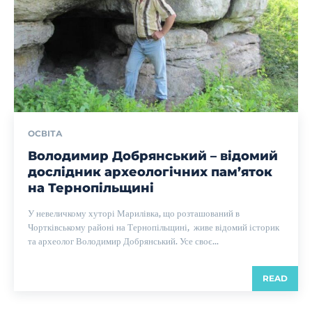
ОСВІТА
Володимир Добрянський – відомий
дослідник археологічних пам’яток
на Тернопільщині
У невеличкому хуторі Марилівка, що розташований в
Чортківському районі на Тернопільщині, живе відомий історик
та археолог Володимир Добрянський. Усе своє...
READ