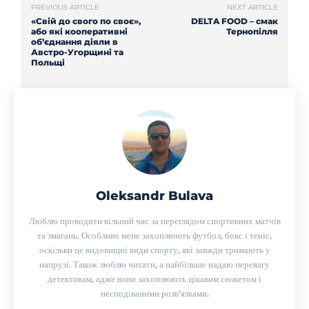
PREVIOUS ARTICLE
NEXT ARTICLE
«Свій до свого по своє»,
DELTA FOOD – смак
або які кооперативні
Тернопілля
об’єднання діяли в
Австро-Угорщині та
Польщі
Oleksandr Bulava
Люблю проводити вільний час за переглядом спортивних матчів
та змагань. Особливо мене захоплюють футбол, бокс і теніс,
оскільки це видовищні види спорту, які завжди тримають у
напрузі. Також люблю читати, а найбільше надаю перевагу
детективам, адже вони захоплюють цікавим сюжетом і
несподіваними розв’язками.