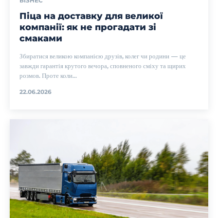
БІЗНЕС
Піца на доставку для великої
компанії: як не прогадати зі
смаками
Збиратися великою компанією друзів, колег чи родини — це
завжди гарантія крутого вечора, сповненого сміху та щирих
розмов. Проте коли...
22.06.2026