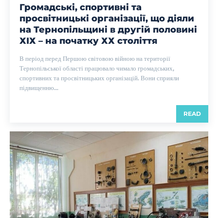
Громадські, спортивні та
просвітницькі організації, що діяли
на Тернопільщині в другій половині
ХІХ – на початку ХХ століття
В період перед Першою світовою війною на території
Тернопільської області працювало чимало громадських,
спортивних та просвітницьких організацій. Вони сприяли
підвищенню...
READ