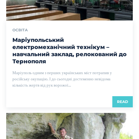
ОСВІТА
Маріупольський
електромеханічний технікум –
навчальний заклад, релокований до
Тернополя
Маріуполь одним з перших українських міст потрапив у
російську окупацію. І до сьогодні достеменно невідома
кількість жертв від рук ворожої...
READ